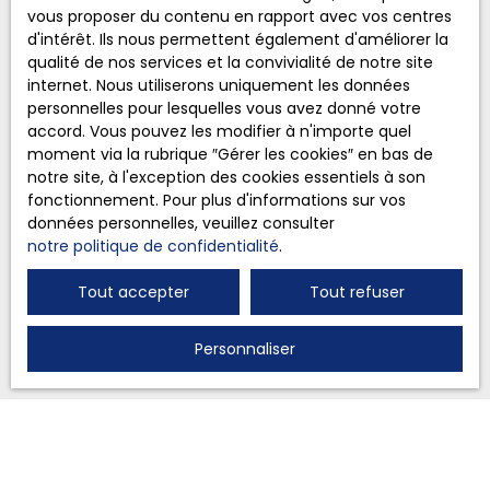
vous inscrire gratuitement sur la liste d'opposition
vous proposer du contenu en rapport avec vos centres
au démarchage téléphonique, prévu par l'article
d'intérêt. Ils nous permettent également d'améliorer la
L223-1 du code de la consommation, sur le site
qualité de nos services et la convivialité de notre site
Internet www.bloctel.gouv.fr ou par courrier
internet. Nous utiliserons uniquement les données
adressé à :
personnelles pour lesquelles vous avez donné votre
accord. Vous pouvez les modifier à n'importe quel
Société Worldline, Service Bloctel, CS 61311, 41013
moment via la rubrique ″Gérer les cookies″ en bas de
BLOIS CEDEX.
notre site, à l'exception des cookies essentiels à son
fonctionnement. Pour plus d'informations sur vos
Pour en savoir plus sur le traitement de vos
données personnelles, veuillez consulter
données personnelles, veuillez consulter notre
notre politique de confidentialité
.
politique de confidentialité
.
Tout accepter
Tout refuser
Recevoir des annonces
Personnaliser