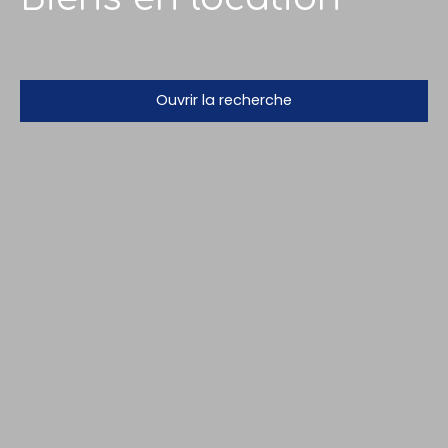
Ouvrir la recherche
Vente
Location
En savoir +
Type de bien
Appartement
Localisation
Loyer max (€/mois)
Surface min (m²)
Rechercher