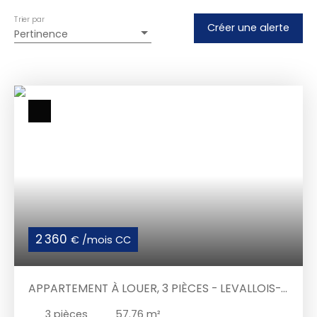
Trier par
Créer une alerte
Pertinence
2 360
€ /mois CC
APPARTEMENT À LOUER, 3 PIÈCES - LEVALLOIS-
PERRET 92300
3
pièces
57.76
m²